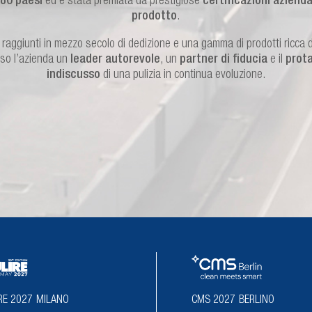
 80 paesi
ed è stata premiata da prestigiose
certificazioni aziendal
prodotto
.
i raggiunti in mezzo secolo di dedizione e una gamma di prodotti ricca 
so l’azienda un
leader autorevole
, un
partner di fiducia
e il
prot
indiscusso
di una pulizia in continua evoluzione.
RE 2027
MILANO
CMS 2027
BERLINO