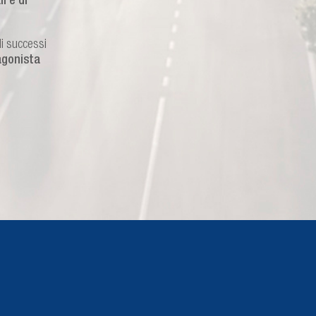
i e di
di successi
agonista