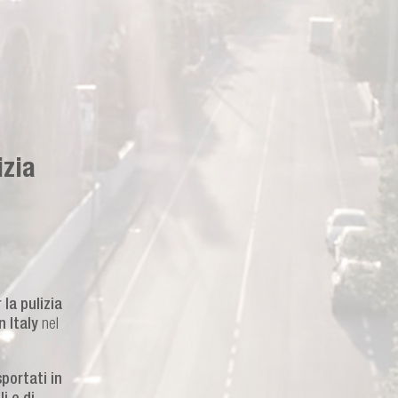
izia
la pulizia
 Italy
nel
sportati in