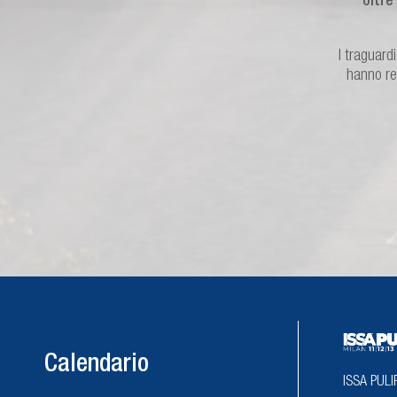
oltre
I traguard
hanno re
Calendario
ISSA PULI