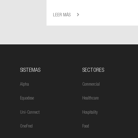
LEER MÁS
SISTEMAS
SECTORES
Alpha
Commercial
Equodose
Healthcare
Uni-Connect
Hospitality
OneFred
Food