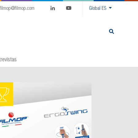
filmop@filmop.com
Global
ES
trevistas