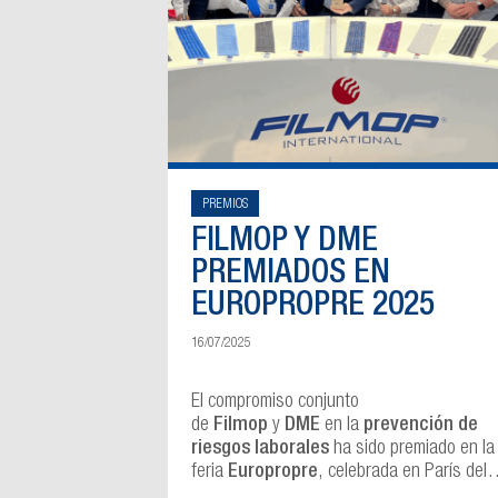
PREMIOS
FILMOP Y DME
PREMIADOS EN
EUROPROPRE 2025
16/07/2025
El compromiso conjunto
de
Filmop
y
DME
en la
prevención de
riesgos laborales
ha sido premiado en la
feria
Europropre
, celebrada en París del
25 al 27 de marzo.