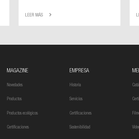
LEER MÁS
L
MAGAZINE
EMPRESA
ME
Novedades
Historia
Catá
Productos
Servicios
Cert
Productos ecológicos
Certificaciones
Film
Certificaciones
Sostenibilidad
Víde