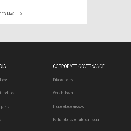
EER MÁS
DIA
CORPORATE GOVERNANCE
logos
Privacy Policy
ificaciones
Whistleblowing
opTalk
Etiquetado de envases
o
Política de responsabilidad social