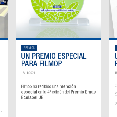
PREMIOS
UN PREMIO ESPECIAL
PARA FILMOP
17/11/2021
1
Filmop ha recibido una
mención
E
especial
en la 4ª edición del
Premio Emas
s
Ecolabel UE
.
T
p
M