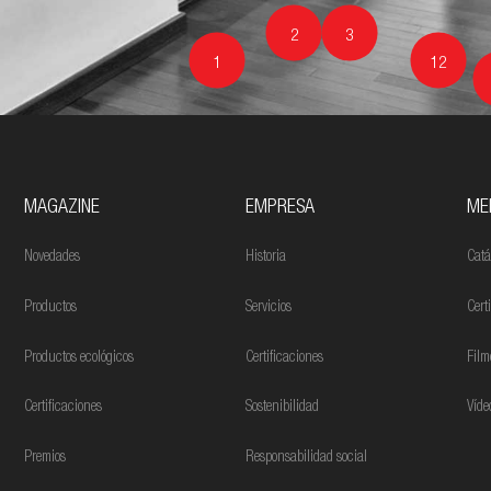
2
3
1
12
MAGAZINE
EMPRESA
ME
Novedades
Historia
Catá
Productos
Servicios
Cert
Productos ecológicos
Certificaciones
Film
Certificaciones
Sostenibilidad
Víde
Premios
Responsabilidad social