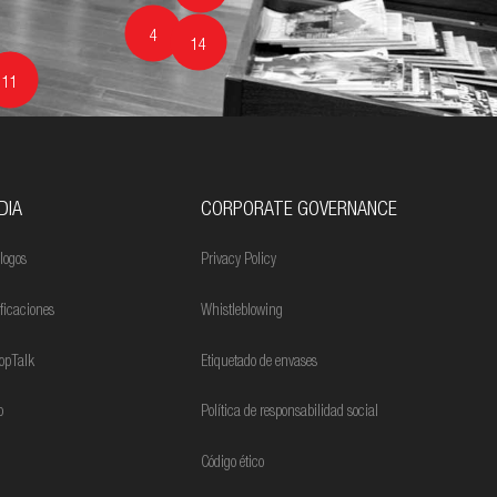
4
14
11
DIA
CORPORATE GOVERNANCE
logos
Privacy Policy
ificaciones
Whistleblowing
opTalk
Etiquetado de envases
o
Política de responsabilidad social
Código ético