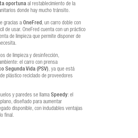
ta oportuna
al restablecimiento de la
anitarios donde hay mucho tránsito.
le gracias a
OneFred
, un carro doble con
cil de usar. OneFred cuenta con un práctico
ienta de limpieza que permite disponer de
necesita.
tos de limpieza y desinfección,
mbiente: el carro con prensa
co Segunda Vida (PSV)
, ya que está
 de plástico reciclado de proveedores
 suelos y paredes se llama
Speedy
: el
 plano, diseñado para aumentar
regado disponible, con indudables ventajas
o final.