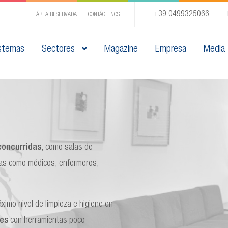
+39 0499325066
ÁREA RESERVADA
CONTÁCTENOS
stemas
Sectores
Magazine
Empresa
Media
concurridas
, como salas de
nas como médicos, enfermeros,
ximo nivel de limpieza e higiene en
ces
con herramientas poco