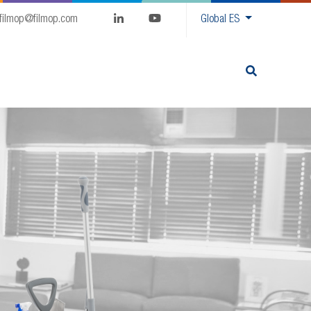
filmop@filmop.com
Global
ES