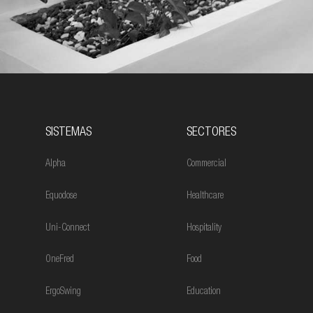
SISTEMAS
SECTORES
Alpha
Commercial
Equodose
Healthcare
Uni-Connect
Hospitality
OneFred
Food
ErgoSwing
Education