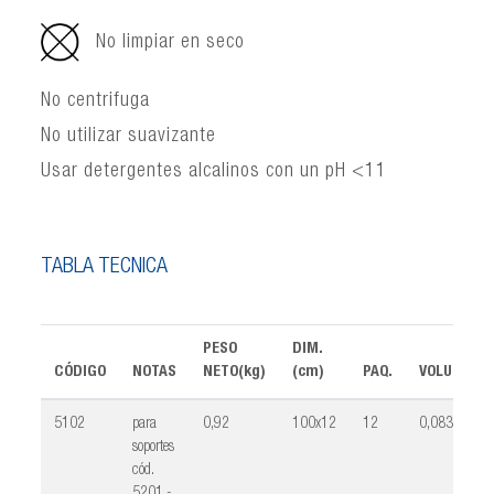
No limpiar en seco
No centrifuga
No utilizar suavizante
Usar detergentes alcalinos con un pH <11
TABLA TÉCNICA
PESO
DIM.
CÓDIGO
NOTAS
NETO(kg)
(cm)
PAQ.
VOLUMEN(
5102
para
0,92
100x12
12
0,083
soportes
cód.
5201 -