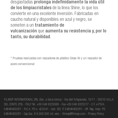
desgastadas
prolonga indefinidamente la vida útil
de los limpiacristales
de la línea Shine, lo que los
convierte en una excelente inversión. Fabricadas en
caucho natural y disponibles en azul y negro, se
someten a un
tratamiento de
vulcanización
que
aumenta su resistencia y, por lo
tanto, su durabilidad
.
* Pruebas realizadas con rascadores de plástico Gloss-W y un rascador de
acero convencional
FILMOP INTERNATIONAL SRL (Soc. a Socio Unico) - Via dell’Artigianato, 10/11 - 35010 VILLA
DEL CONTE (PD) - ITALY Tel. +39 049 9325066 - Fax +39 049 9325317 - C.F. e P.IVA:
04848400281 - R.E.A. PD n. 423341 - Cod. ISO: IT 04848400281 - Uff. Reg. Impr. PD
04848400281 - Cap.Soc. € 6.000.000 int. vers. -
filmop@filmop.com
-
Privacy Policy