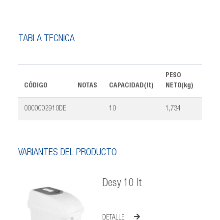
TABLA TÉCNICA
PESO
CÓDIGO
NOTAS
CAPACIDAD(lt)
NETO(kg)
DIM.
0000CO2910DE
10
1,734
35,7
VARIANTES DEL PRODUCTO
Desy 10 lt
DETALLE