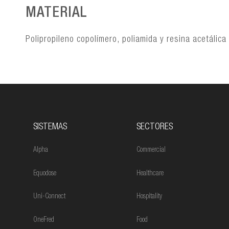
MATERIAL
Polipropileno copolímero, poliamida y resina acetálica
SISTEMAS
SECTORES
Alpha
Commercial
Equodose
Healthcare
Uni-Connect
Hospitality
OneFred
Food