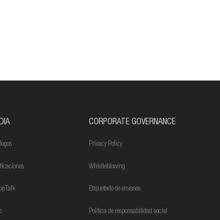
DIA
CORPORATE GOVERNANCE
logos
Privacy Policy
ificaciones
Whistleblowing
opTalk
Etiquetado de envases
o
Política de responsabilidad social