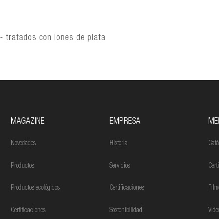
 - tratados con iones de plata
MAGAZINE
EMPRESA
ME
Novedades
Historia
Catá
Productos
Servicios
Cert
Productos ecológicos
Certificaciones
Film
Certificaciones
Sostenibilidad
Víde