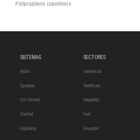
Polipropileno copolímero
SISTEMAS
SECTORES
Alpha
Commercial
Equodose
Healthcare
Uni-Connect
Hospitality
OneFred
Food
ErgoSwing
Education