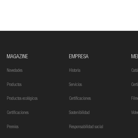
MAGAZINE
EMPRESA
ME
Novedades
Historia
Catá
Productos
Servicios
Cert
Productos ecológicos
Certificaciones
Film
Certificaciones
Sostenibilidad
Víde
Premios
Responsabilidad social