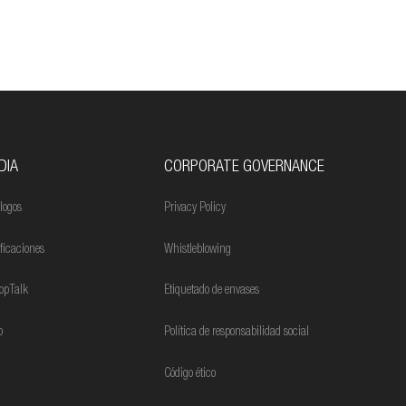
DIA
CORPORATE GOVERNANCE
logos
Privacy Policy
ificaciones
Whistleblowing
opTalk
Etiquetado de envases
o
Política de responsabilidad social
Código ético