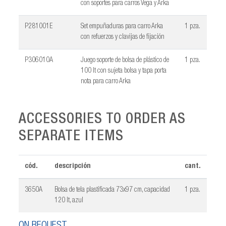
con soportes para carros Vega y Arka
P281001E
Set empuñaduras para carro Arka
1 pza.
con refuerzos y clavijas de fijación
P306010A
Juego soporte de bolsa de plástico de
1 pza.
100 lt con sujeta bolsa y tapa porta
nota para carro Arka
ACCESSORIES TO ORDER AS
SEPARATE ITEMS
cód.
descripción
cant.
3650A
Bolsa de tela plastificada 73x97 cm, capacidad
1 pza.
120 lt, azul
ON REQUEST