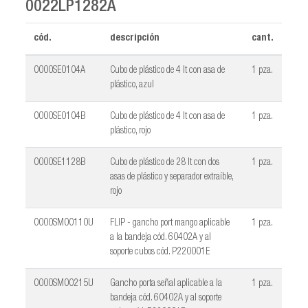
0022LP1282A
cód.
descripción
cant.
0000SE0104A
Cubo de plástico de 4 lt con asa de
1 pza.
plástico, azul
0000SE0104B
Cubo de plástico de 4 lt con asa de
1 pza.
plástico, rojo
0000SE1128B
Cubo de plástico de 28 lt con dos
1 pza.
asas de plástico y separador extraíble,
rojo
0000SM00110U
FLIP - gancho port mango aplicable
1 pza.
a la bandeja cód. 60402A y al
soporte cubos cód. P220001E
0000SM00215U
Gancho porta señal aplicable a la
1 pza.
bandeja cód. 60402A y al soporte