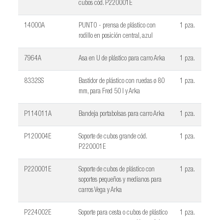
cubos cód. P220001E
14000A
PUNTO - prensa de plástico con
1 pza.
rodillo en posición central, azul
7964A
Asa en U de plástico para carro Arka
1 pza.
8332SS
Bastidor de plástico con ruedas ø 80
1 pza.
mm, para Fred 50 l y Arka
P114011A
Bandeja portabolsas para carro Arka
1 pza.
P120004E
Soporte de cubos grande cód.
1 pza.
P220001E
P220001E
Soporte de cubos de plástico con
1 pza.
soportes pequeños y medianos para
carros Vega y Arka
P224002E
Soporte para cesta o cubos de plástico
1 pza.