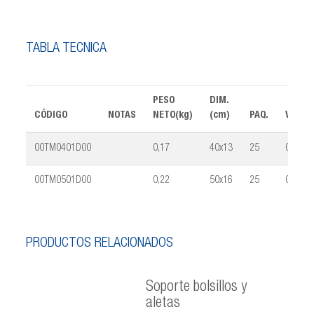
TABLA TÉCNICA
PESO
DIM.
CÓDIGO
NOTAS
NETO(kg)
(cm)
PAQ.
VOLUM
00TM0401D00
0,17
40x13
25
0,028
00TM0501D00
0,22
50x16
25
0,036
PRODUCTOS RELACIONADOS
Soporte bolsillos y
aletas