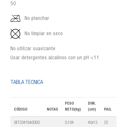
50
No planchar
No limpiar en seco
No utilizar suavizante
Usar detergentes alcalinos con un pH <11
TABLA TÉCNICA
PESO
DIM.
CÓDIGO
NOTAS
NETO(kg)
(cm)
PAQ.
VOL
0ETC0419A00DD
0,104
40x13
25
0,02