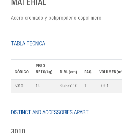
MATERIAL
Acero cromado y polipropileno copolímero
TABLA TÉCNICA
PESO
CÓDIGO
NETO(kg)
DIM. (cm)
PAQ.
VOLUMEN(m³)
3010
14
64x57x110
1
0,291
DISTINCT AND ACCESSORIES APART
3010