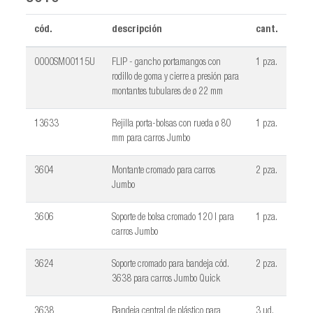
cód.
descripción
cant.
0000SM00115U
FLIP - gancho portamangos con
1 pza.
rodillo de goma y cierre a presión para
montantes tubulares de ø 22 mm
13633
Rejilla porta-bolsas con rueda ø 80
1 pza.
mm para carros Jumbo
3604
Montante cromado para carros
2 pza.
Jumbo
3606
Soporte de bolsa cromado 120 l para
1 pza.
carros Jumbo
3624
Soporte cromado para bandeja cód.
2 pza.
3638 para carros Jumbo Quick
3638
Bandeja central de plástico para
3 ud.