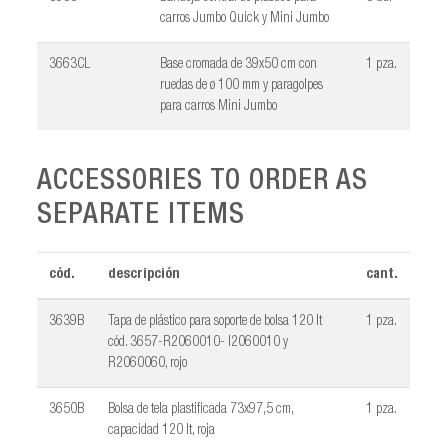
carros Jumbo Quick y Mini Jumbo
3663CL
Base cromada de 39x50 cm con
1 pza.
ruedas de ø 100 mm y paragolpes
para carros Mini Jumbo
ACCESSORIES TO ORDER AS
SEPARATE ITEMS
cód.
descripción
cant.
3639B
Tapa de plástico para soporte de bolsa 120 lt
1 pza.
cód. 3657-R2060010- I2060010 y
R2060060, rojo
3650B
Bolsa de tela plastificada 73x97,5 cm,
1 pza.
capacidad 120 lt, roja