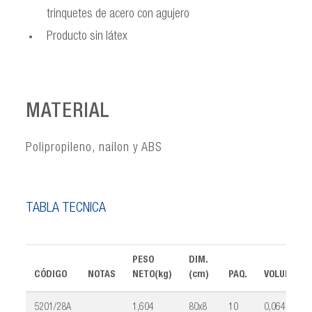
trinquetes de acero con agujero
Producto sin látex
MATERIAL
Polipropileno, nailon y ABS
TABLA TÉCNICA
PESO
DIM.
CÓDIGO
NOTAS
NETO(kg)
(cm)
PAQ.
VOLUMEN(
5201/28A
1,604
80x8
10
0,064