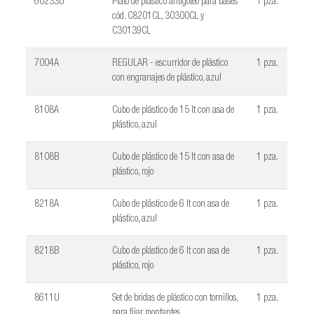
60233U
Plato de plástico antigoteo para bases
1 pza.
cód. C8201CL, 30300CL y
C30139CL
7004A
REGULAR - escurridor de plástico
1 pza.
con engranajes de plástico, azul
8108A
Cubo de plástico de 15 lt con asa de
1 pza.
plástico, azul
8108B
Cubo de plástico de 15 lt con asa de
1 pza.
plástico, rojo
8218A
Cubo de plástico de 6 lt con asa de
1 pza.
plástico, azul
8218B
Cubo de plástico de 6 lt con asa de
1 pza.
plástico, rojo
8611U
Set de bridas de plástico con tornillos,
1 pza.
para fijar montantes