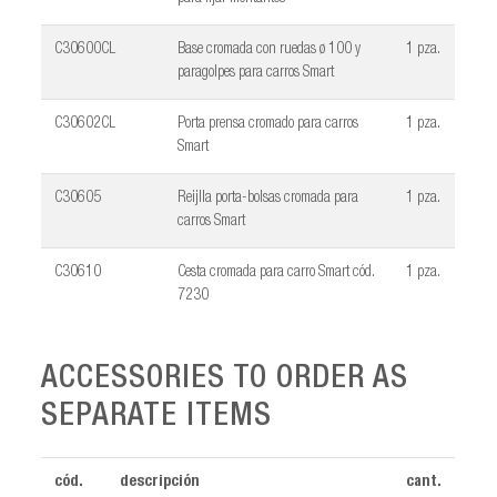
C30600CL
Base cromada con ruedas ø 100 y
1 pza.
paragolpes para carros Smart
C30602CL
Porta prensa cromado para carros
1 pza.
Smart
C30605
Reijlla porta-bolsas cromada para
1 pza.
carros Smart
C30610
Cesta cromada para carro Smart cód.
1 pza.
7230
ACCESSORIES TO ORDER AS
SEPARATE ITEMS
cód.
descripción
cant.