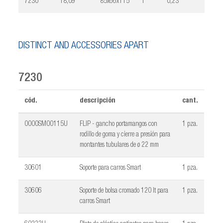
7230
18,09
85x66x115
1
0,23
DISTINCT AND ACCESSORIES APART
7230
cód.
descripción
cant.
0000SM00115U
FLIP - gancho portamangos con
1 pza.
rodillo de goma y cierre a presión para
montantes tubulares de ø 22 mm
30601
Soporte para carros Smart
1 pza.
30606
Soporte de bolsa cromado 120 lt para
1 pza.
carros Smart