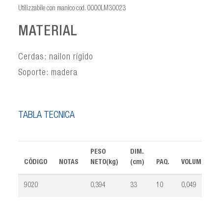
Utilizzabile con manico cod. 0000LM30023
MATERIAL
Cerdas: nailon rígido
Soporte: madera
TABLA TÉCNICA
PESO
DIM.
CÓDIGO
NOTAS
NETO(kg)
(cm)
PAQ.
VOLUMEN(m³
9020
0,394
33
10
0,049