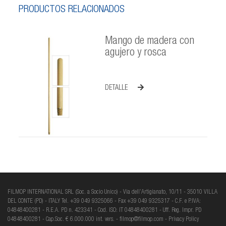
PRODUCTOS RELACIONADOS
Mango de madera con
agujero y rosca
DETALLE
FILMOP INTERNATIONAL SRL (Soc. a Socio Unico) - Via dell’Artigianato, 10/11 - 35010 VILLA
DEL CONTE (PD) - ITALY Tel. +39 049 9325066 - Fax +39 049 9325317 - C.F. e P.IVA:
04848400281 - R.E.A. PD n. 423341 - Cod. ISO: IT 04848400281 - Uff. Reg. Impr. PD
04848400281 - Cap.Soc. € 6.000.000 int. vers. -
filmop@filmop.com
-
Privacy Policy