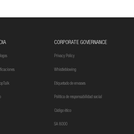
DIA
CORPORATE GOVERNANCE
logos
Privacy Policy
ificaciones
Whistleblowing
opTalk
Etiquetado de envases
o
Política de responsabilidad social
Código ético
SA 8000