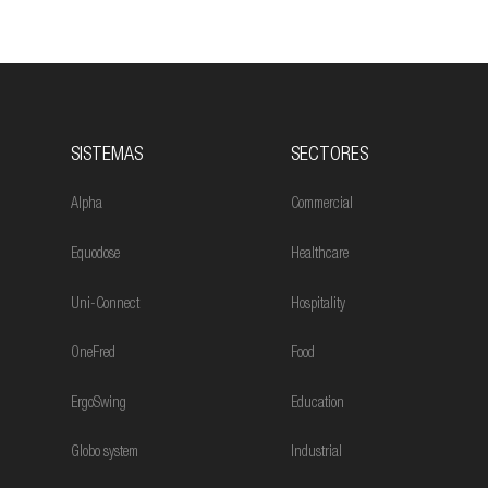
SISTEMAS
SECTORES
Alpha
Commercial
Equodose
Healthcare
Uni-Connect
Hospitality
OneFred
Food
ErgoSwing
Education
Globo system
Industrial