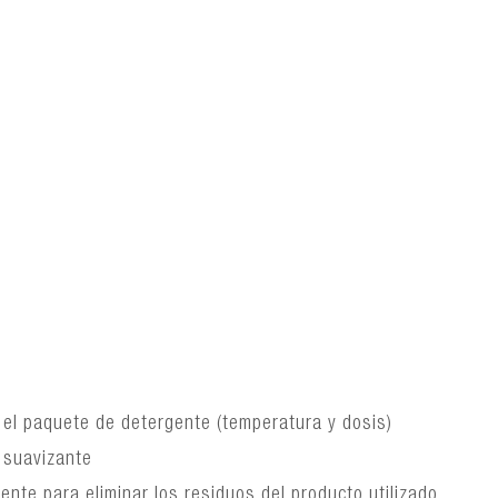
n el paquete de detergente (temperatura y dosis)
 suavizante
ente para eliminar los residuos del producto utilizado