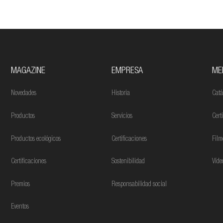
MAGAZINE
EMPRESA
ME
Novedades
Historia
Catá
Productos
Servicios
Cert
Productos ecológicos
Certificaciones
Film
Certificaciones
Sostenibilidad
Víde
Premios
Responsabilidad social
Eventos