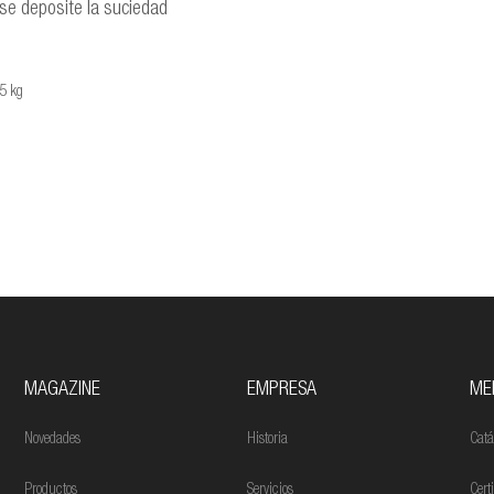
 se deposite la suciedad
15 kg
MAGAZINE
EMPRESA
ME
Novedades
Historia
Catá
Productos
Servicios
Cert