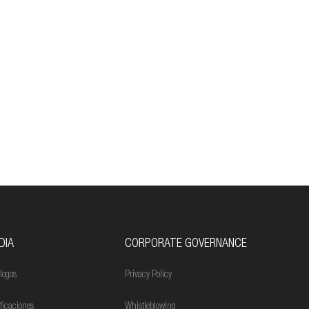
DIA
CORPORATE GOVERNANCE
logos
Privacy Policy
ificaciones
Whistleblowing