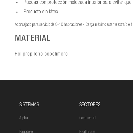
Ruedas con protección moldeada interior para evitar que
Producto sin látex
Aconsejado para servicio de 8-10 habitaciones - Carga máximo estante extraíble 
MATERIAL
Polipropileno copolímero
SISTEMAS
SECTORES
Alpha
Commercial
Equodose
Healthcare