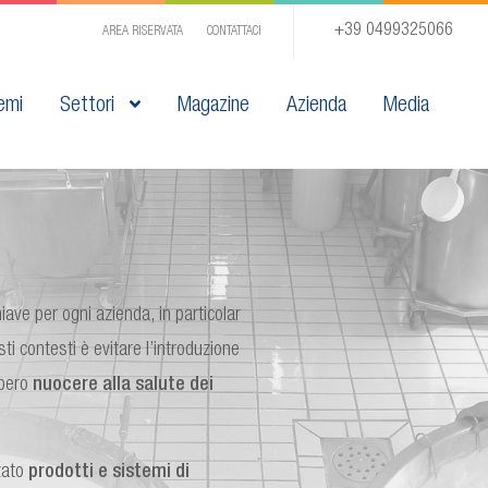
+39 0499325066
AREA RISERVATA
CONTATTACI
emi
Settori
Magazine
Azienda
Media
iave per ogni azienda, in particolar
ti contesti è evitare l’introduzione
bbero
nuocere alla salute dei
zato
prodotti e sistemi di