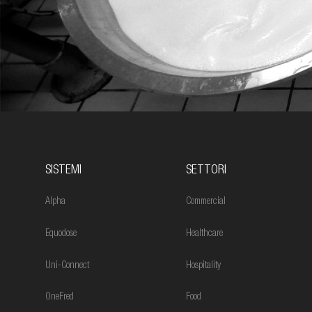
SISTEMI
SETTORI
Alpha
Commercial
Equodose
Healthcare
Uni-Connect
Hospitality
OneFred
Food