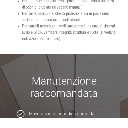
Per elettrico: controllo cavo, spina, messa a terra e assenza
di odori di bruciato (si vedano manuali).
Per lame: assicurarsi che la protezione sia in posizione;
assicurarsi di indossare guanti idonei.
Per carrelli motorizzati: verificare prima funzionalità sistemi
avvio e STOP, verificare integrità struttura e ruote (si vedano
indicazioni del manuale).
Manutenzione
raccomandata
Manutenzione periodica come da
istruzioni (se applicabile).