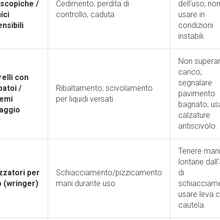
escopiche /
Cedimento, perdita di
dell'uso; no
ici
controllo, caduta
usare in
nsibili
condizioni
instabili.
Non supera
carico;
elli con
segnalare
atoi /
Ribaltamento; scivolamento
pavimento
temi
per liquidi versati
bagnato; us
aggio
calzature
antiscivolo.
Tenere man
lontane dall
zzatori per
Schiacciamento/pizzicamento
di
 (wringer)
mani durante uso
schiacciame
usare leva 
cautela.