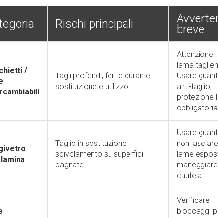
Avverte
tegoria
Rischi principali
breve
Attenzione:
lama taglien
hietti /
Tagli profondi; ferite durante
Usare guant
e
sostituzione e utilizzo
anti-taglio;
rcambiabili
protezione 
obbligatoria
Usare guanti
Taglio in sostituzione;
non lasciare
givetro
scivolamento su superfici
lame espost
 lamina
bagnate
maneggiare
cautela.
Verificare
e
bloccaggi p