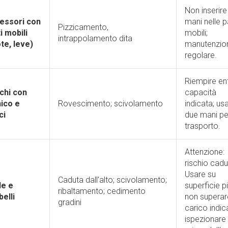
Non inserire
essori con
mani nelle pa
Pizzicamento,
i mobili
mobili;
intrappolamento dita
te, leve)
manutenzio
regolare.
Riempire en
chi con
capacità
ico e
Rovescimento; scivolamento
indicata; us
ci
due mani pe
trasporto.
Attenzione:
rischio cadu
Usare su
Caduta dall'alto; scivolamento;
le e
superficie p
ribaltamento; cedimento
elli
non superare
gradini
carico indic
ispezionare