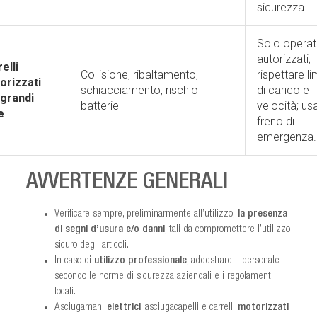
sicurezza.
Solo operat
autorizzati;
elli
Collisione, ribaltamento,
rispettare lim
orizzati
schiacciamento, rischio
di carico e
 grandi
batterie
velocità; us
e
freno di
emergenza.
AVVERTENZE GENERALI
Verificare sempre, preliminarmente all’utilizzo,
la presenza
di segni d’usura e/o danni
, tali da compromettere l’utilizzo
sicuro degli articoli.
In caso di
utilizzo professionale
, addestrare il personale
secondo le norme di sicurezza aziendali e i regolamenti
locali.
Asciugamani
elettrici
, asciugacapelli e carrelli
motorizzati