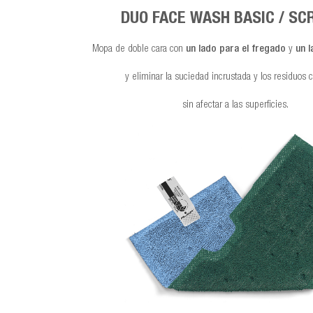
DUO FACE WASH BASIC / SC
Mopa de doble cara con
un lado para el fregado
y
un 
y eliminar la suciedad incrustada y los residuos c
sin afectar a las superficies.