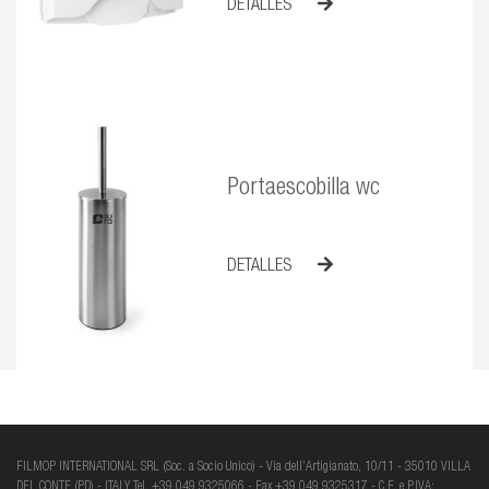
DETALLES
Portaescobilla wc
DETALLES
FILMOP INTERNATIONAL SRL (Soc. a Socio Unico) - Via dell’Artigianato, 10/11 - 35010 VILLA
DEL CONTE (PD) - ITALY Tel. +39 049 9325066 - Fax +39 049 9325317 - C.F. e P.IVA: