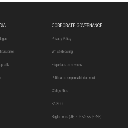
DIA
CORPORATE GOVERNANCE
logos
Privacy Policy
ificaciones
Whistleblowing
opTalk
Etiquetado de envases
o
Política de responsabilidad social
Código ético
SA 8000
Reglamento (UE) 2023/988 (GPSR)