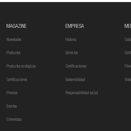
MAGAZINE
EMPRESA
ME
Novedades
Historia
Catá
Productos
Servicios
Cert
Productos ecológicos
Certificaciones
Film
Certificaciones
Sostenibilidad
Víde
Premios
Responsabilidad social
Eventos
Entrevistas