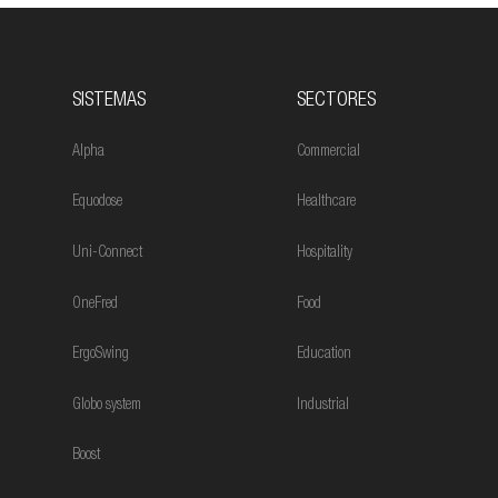
SISTEMAS
SECTORES
Alpha
Commercial
Equodose
Healthcare
Uni-Connect
Hospitality
OneFred
Food
ErgoSwing
Education
Globo system
Industrial
Boost