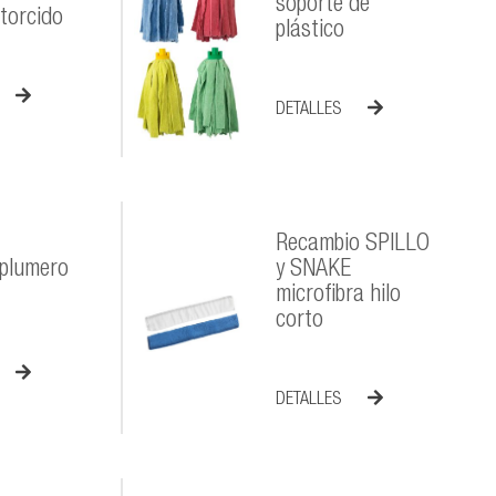
soporte de
etorcido
plástico
DETALLES
Recambio SPILLO
 plumero
y SNAKE
microfibra hilo
corto
DETALLES