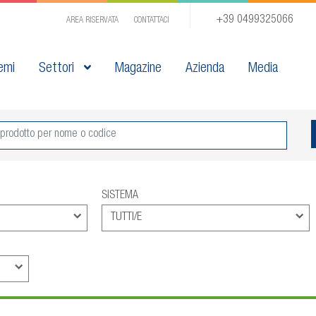
+39 0499325066
AREA RISERVATA
CONTATTACI
emi
Settori
Magazine
Azienda
Media
SISTEMA