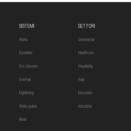
SISTEMI
SETTORI
Alpha
Commercial
Equodose
Healthcare
Uni-Connect
Hospitality
OneFred
Food
ErgoSwing
Education
Globo system
Industrial
Boost