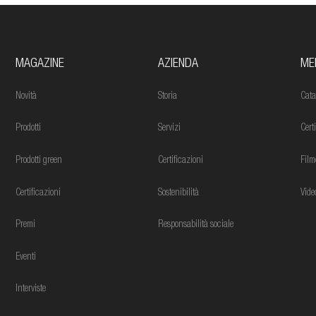
MAGAZINE
AZIENDA
ME
Novità
Storia
Cata
Prodotti
Servizi
Cert
Prodotti green
Certificazioni
Film
Certificazioni
Sostenibilità
Vide
Premi
Responsabilità sociale
Eventi
Interviste