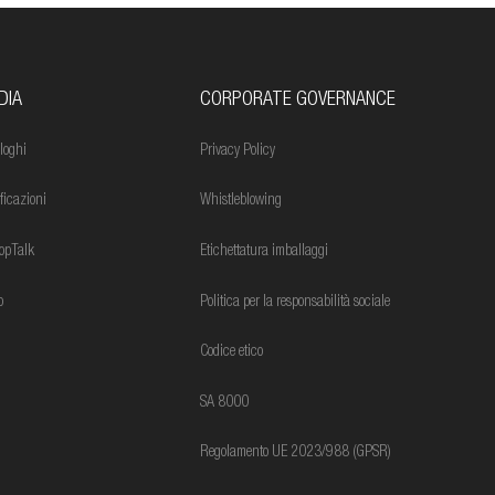
DIA
CORPORATE GOVERNANCE
loghi
Privacy Policy
ificazioni
Whistleblowing
opTalk
Etichettatura imballaggi
o
Politica per la responsabilità sociale
Codice etico
SA 8000
Regolamento UE 2023/988 (GPSR)