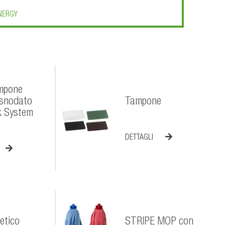
NERGY
mpone
 snodato
Tampone
k System
DETTAGLI
etico
STRIPE MOP con