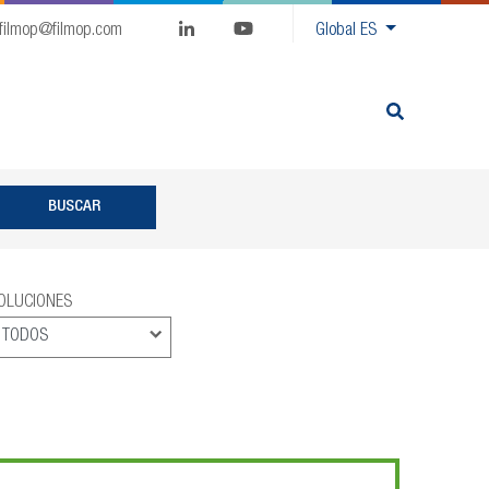
filmop@filmop.com
Global
ES
OLUCIONES