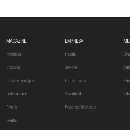
MAGAZINE
EMPRESA
ME
Novedades
Historia
Catá
Productos
Servicios
Cert
Productos ecológicos
Certificaciones
Film
Certificaciones
Sostenibilidad
Víde
Premios
Responsabilidad social
Eventos