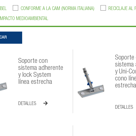
BEL
CONFORME A LA CAM (NORMA ITALIANA)
RECICLAJE AL F
IMPACTO MEDIOAMBIENTAL
Soporte
Soporte con
sistema
sistema adherente
y Uni-Co
y lock System
cono lín
línea estrecha
estrech
DETALLES
DETALLES