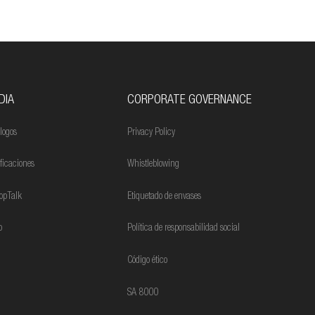
DIA
CORPORATE GOVERNANCE
logos
Privacy Policy
ificaciones
Whistleblowing
opTalk
Etiquetado de envases
o
Política de responsabilidad social
Código ético
SA 8000