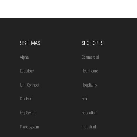
SISTEMAS
SECTORES
Alpha
Commercial
Equodose
Healthcare
Uni-Connect
Hospitality
OneFred
Food
ErgoSwing
Education
Globo system
Industrial