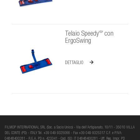
®
Telaio Speedy
con
ErgoSwing
DETTAGLIO
FILMOP INTERNATIONAL SRL (Soc. a Socio Unico) - Via dell’Artigianato, 10/11 - 35010 VILLA
DEL CONTE (PD) - ITALY Tel. +39 049 9325066 - Fax +39 049 9325317 C.F. e P.IVA:
04848400281 - R.E.A. PD n. 423341 - Cod. ISO: IT 04848400281 - Uff. Reg. Impr. PD