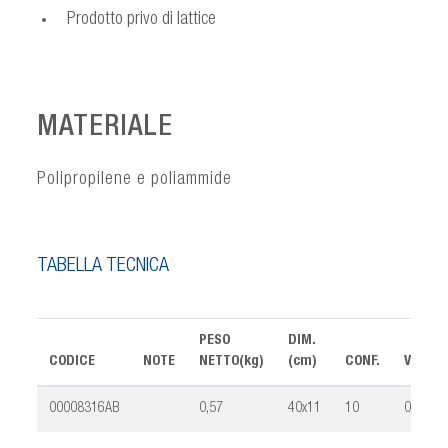
Prodotto privo di lattice
MATERIALE
Polipropilene e poliammide
TABELLA TECNICA
PESO
DIM.
CODICE
NOTE
NETTO(kg)
(cm)
CONF.
VOLUM
00008316AB
0,57
40x11
10
0,024