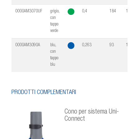
0000AM3070UF
grigio,
0,4
184
10
con
tappo
verde
0000AM3090A
blu,
0,263
93
10
con
tappo
blu
PRODOTTI COMPLEMENTARI
Cono per sistema Uni-
Connect