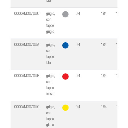
blu
0000AM3070UU
grigio,
0,4
184
10
con
tappo
grigio
0000AM3070UA
grigio,
0,4
184
10
con
tappo
blu
0000AM3070UB
grigio,
0,4
184
10
con
tappo
rosso
0000AM3070UC
grigio,
0,4
184
10
con
tappo
giallo