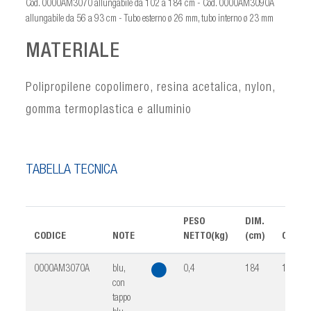
Cod. 0000AM3070 allungabile da 102 a 184 cm - Cod. 0000AM3090A
allungabile da 56 a 93 cm - Tubo esterno ø 26 mm, tubo interno ø 23 mm
MATERIALE
Polipropilene copolimero, resina acetalica, nylon,
gomma termoplastica e alluminio
TABELLA TECNICA
PESO
DIM.
CODICE
NOTE
NETTO(kg)
(cm)
CONF.
0000AM3070A
blu,
0,4
184
10
con
tappo