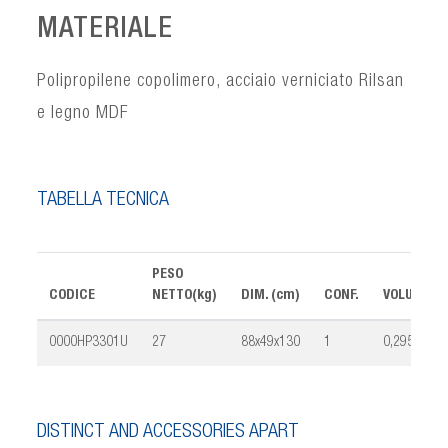
MATERIALE
Polipropilene copolimero, acciaio verniciato Rilsan
e legno MDF
TABELLA TECNICA
PESO
CODICE
NETTO(kg)
DIM. (cm)
CONF.
VOLUME(m
0000HP3301U
27
88x49x130
1
0,295
DISTINCT AND ACCESSORIES APART