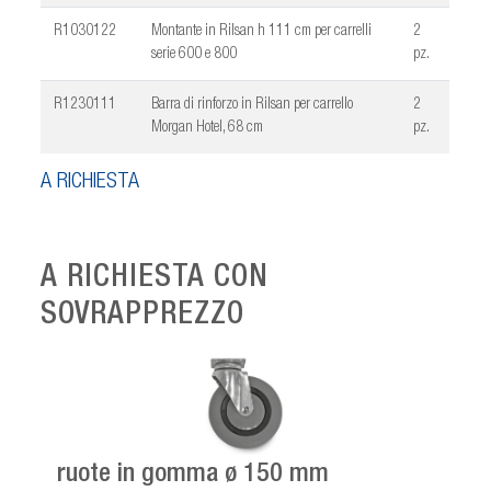
R1030122
Montante in Rilsan h 111 cm per carrelli
2
serie 600 e 800
pz.
R1230111
Barra di rinforzo in Rilsan per carrello
2
Morgan Hotel, 68 cm
pz.
A RICHIESTA
A RICHIESTA CON
SOVRAPPREZZO
ruote in gomma ø 150 mm