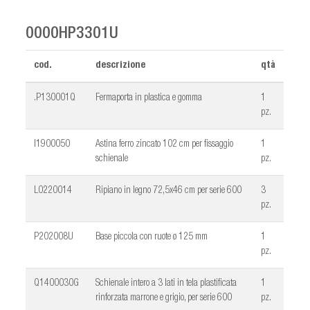
0000HP3301U
cod.
descrizione
qtà
.P130001Q
Fermaporta in plastica e gomma
1
pz.
I1900050
Astina ferro zincato 102 cm per fissaggio
1
schienale
pz.
L0220014
Ripiano in legno 72,5x46 cm per serie 600
3
pz.
P202008U
Base piccola con ruote ø 125 mm
1
pz.
Q1400030G
Schienale intero a 3 lati in tela plastificata
1
rinforzata marrone e grigio, per serie 600
pz.