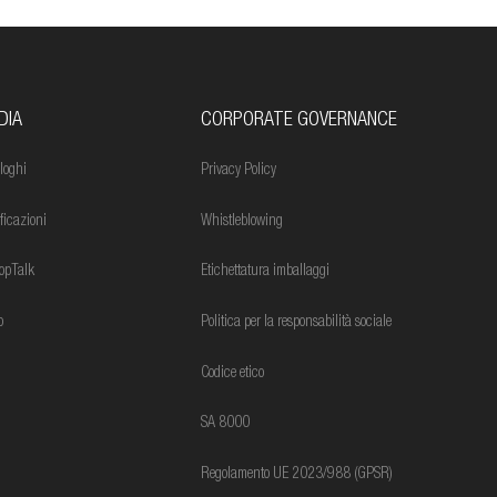
DIA
CORPORATE GOVERNANCE
loghi
Privacy Policy
ificazioni
Whistleblowing
opTalk
Etichettatura imballaggi
o
Politica per la responsabilità sociale
Codice etico
SA 8000
Regolamento UE 2023/988 (GPSR)