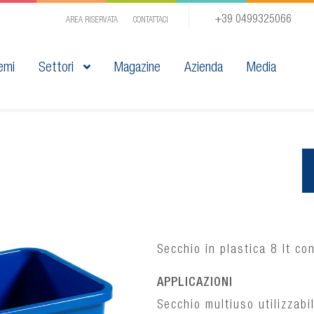
+39 0499325066
AREA RISERVATA
CONTATTACI
emi
Settori
Magazine
Azienda
Media
Secchio in plastica 8 lt co
APPLICAZIONI
Secchio multiuso utilizzab