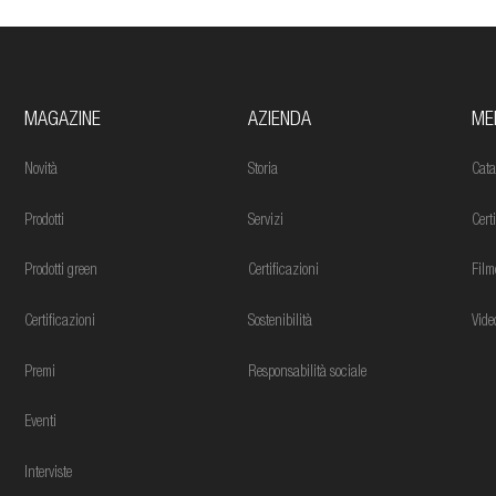
MAGAZINE
AZIENDA
ME
Novità
Storia
Cata
Prodotti
Servizi
Cert
Prodotti green
Certificazioni
Film
Certificazioni
Sostenibilità
Vide
Premi
Responsabilità sociale
Eventi
Interviste