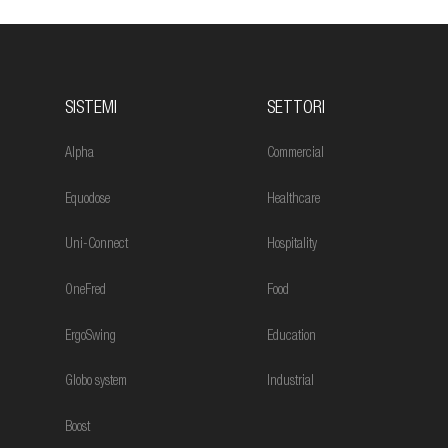
SISTEMI
SETTORI
Alpha
Commercial
Equodose
Healthcare
Uni-Connect
Hospitality
OneFred
Food
ErgoSwing
Education
Globo system
Industrial
Boost