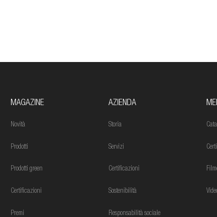
MAGAZINE
AZIENDA
ME
Novità
Storia
Cata
Prodotti
Servizi
Cert
Prodotti green
Certificazioni
Film
Certificazioni
Sostenibilità
Vide
Premi
Responsabilità sociale