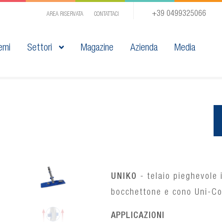
+39 0499325066
AREA RISERVATA
CONTATTACI
emi
Settori
Magazine
Azienda
Media
UNIKO
- telaio pieghevole 
bocchettone e cono Uni-C
APPLICAZIONI