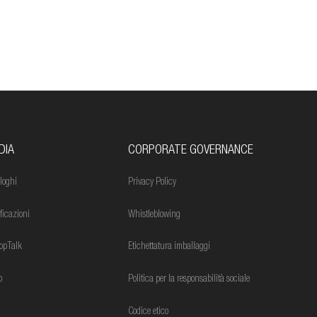
DIA
CORPORATE GOVERNANCE
loghi
Privacy Policy
ificazioni
Whistleblowing
opTalk
Etichettatura imballaggi
o
Politica per la responsabilità sociale
Codice etico