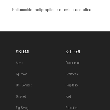
Poliammide, polipropilene e resina acetalica
SISTEMI
SETTORI
Alpha
Commercial
Equodose
Healthcare
Uni-Connect
Hospitality
OneFred
Food
ErgoSwing
Education