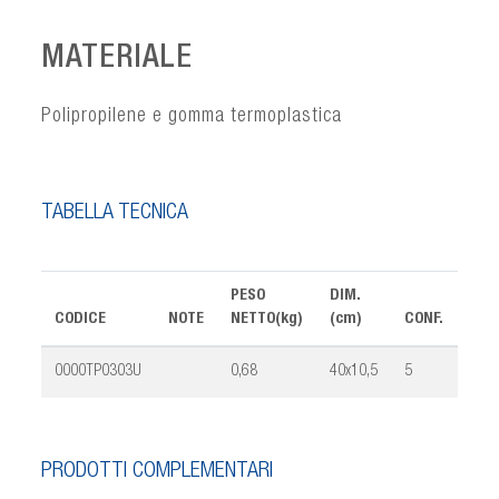
MATERIALE
Polipropilene e gomma termoplastica
TABELLA TECNICA
PESO
DIM.
CODICE
NOTE
NETTO(kg)
(cm)
CONF.
VOL
0000TP0303U
0,68
40x10,5
5
0,01
PRODOTTI COMPLEMENTARI