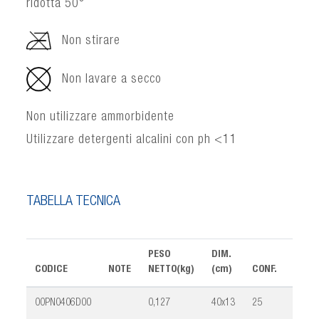
ridotta 50°
Non stirare
Non lavare a secco
Non utilizzare ammorbidente
Utilizzare detergenti alcalini con ph <11
TABELLA TECNICA
PESO
DIM.
CODICE
NOTE
NETTO(kg)
(cm)
CONF.
VOLU
00PN0406D00
0,127
40x13
25
0,025