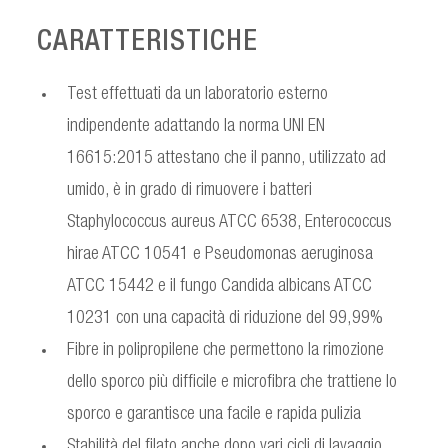
CARATTERISTICHE
Test effettuati da un laboratorio esterno
indipendente adattando la norma UNI EN
16615:2015 atte­stano che il panno, utilizzato ad
umido, è in grado di rimuovere i batteri
Staphylococcus aureus ATCC 6538, Enterococcus
hirae ATCC 10541 e Pseudomonas aeruginosa
ATCC 15442 e il fungo Candida albicans ATCC
10231 con una capacità di riduzione del 99,99%
Fibre in polipropilene che permettono la rimozione
dello sporco più difficile e microfibra che trattiene lo
sporco e garantisce una facile e rapida pulizia
Stabilità del filato anche dopo vari cicli di lavaggio