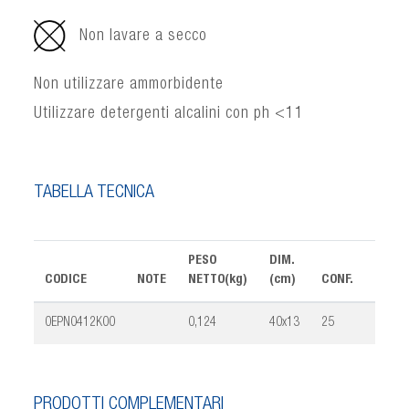
Non lavare a secco
Non utilizzare ammorbidente
Utilizzare detergenti alcalini con ph <11
TABELLA TECNICA
PESO
DIM.
CODICE
NOTE
NETTO(kg)
(cm)
CONF.
VOLU
0EPN0412K00
0,124
40x13
25
0,019
PRODOTTI COMPLEMENTARI