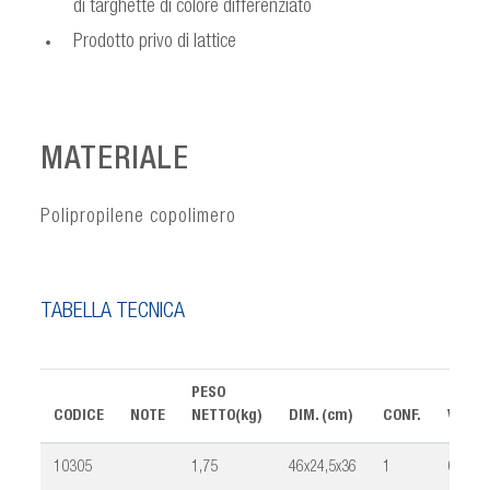
di targhette di colore differenziato
Prodotto privo di lattice
MATERIALE
Polipropilene copolimero
TABELLA TECNICA
PESO
CODICE
NOTE
NETTO(kg)
DIM. (cm)
CONF.
VOLUM
10305
1,75
46x24,5x36
1
0,045