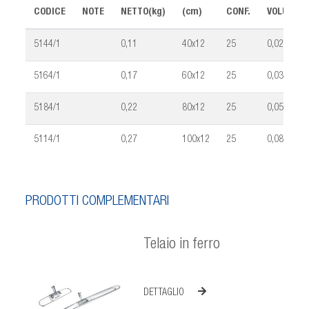
CODICE
NOTE
NETTO(kg)
(cm)
CONF.
VOLUME(m
5144/1
0,11
40x12
25
0,028
5164/1
0,17
60x12
25
0,033
5184/1
0,22
80x12
25
0,052
5114/1
0,27
100x12
25
0,083
PRODOTTI COMPLEMENTARI
Telaio in ferro
DETTAGLIO