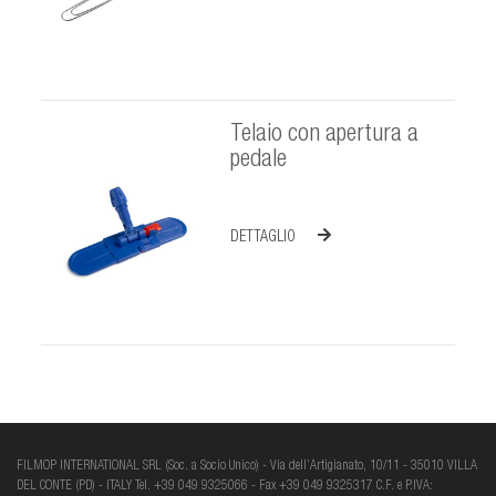
Telaio con apertura a
pedale
DETTAGLIO
FILMOP INTERNATIONAL SRL (Soc. a Socio Unico) - Via dell’Artigianato, 10/11 - 35010 VILLA
DEL CONTE (PD) - ITALY Tel. +39 049 9325066 - Fax +39 049 9325317 C.F. e P.IVA: