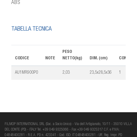
ABS
TABELLA TECNICA
PESO
CODICE
NOTE
NETTO(kg)
DIM. (cm)
CONF.
AU1MR900P0
2,03
23,5x28,5x36
1
FILMOP INTERNATIONAL SRL (Soc. a Socio Unico) - Via dell’Artigianato, 10/11 - 35010 VILLA
DEL CONTE (PD) - ITALY Tel. +39 049 9325066 - Fax +39 049 9325317 C.F. e P.IVA:
04848400281 - R.E.A. PD n. 423341 - Cod. ISO: IT 04848400281 - Uff. Reg. Impr. PD