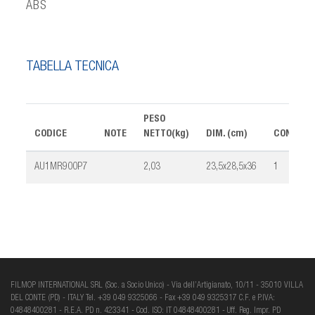
ABS
TABELLA TECNICA
PESO
CODICE
NOTE
NETTO(kg)
DIM. (cm)
CONF.
AU1MR900P7
2,03
23,5x28,5x36
1
FILMOP INTERNATIONAL SRL (Soc. a Socio Unico) - Via dell’Artigianato, 10/11 - 35010 VILLA
DEL CONTE (PD) - ITALY Tel. +39 049 9325066 - Fax +39 049 9325317 C.F. e P.IVA:
04848400281 - R.E.A. PD n. 423341 - Cod. ISO: IT 04848400281 - Uff. Reg. Impr. PD