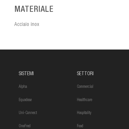
MATERIALE
Acciaio inox
SISTEMI
SETTORI
Alpha
Commercial
Equodose
Healthcare
Uni-Connect
Hospitality
OneFred
Food