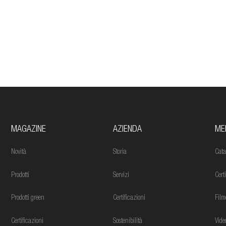
MAGAZINE
AZIENDA
ME
Novità
Storia
Cata
Prodotti
Servizi
Cert
Prodotti green
Certificazioni
Film
Certificazioni
Sostenibilità
Vide