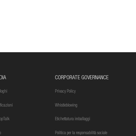
DIA
CORPORATE GOVERNANCE
loghi
Privacy Policy
ificazioni
Whistleblowing
opTalk
Etichettatura imballaggi
o
Politica per la responsabilità sociale