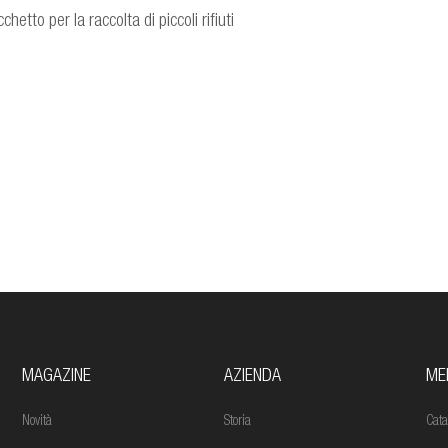
etto per la raccolta di piccoli rifiuti
MAGAZINE
AZIENDA
ME
Novità
Storia
Cata