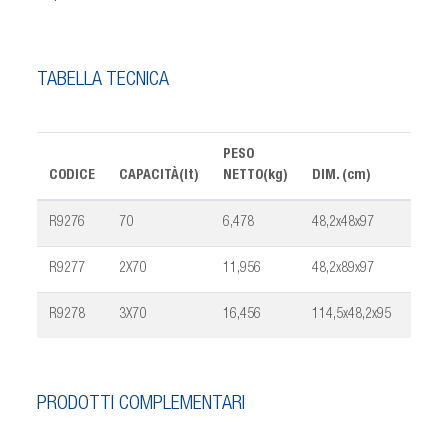
TABELLA TECNICA
PESO
CODICE
CAPACITÀ(lt)
NETTO(kg)
DIM. (cm)
CONF
R9276
70
6,478
48,2x48x97
1
R9277
2X70
11,956
48,2x89x97
1
R9278
3X70
16,456
114,5x48,2x95
1
PRODOTTI COMPLEMENTARI