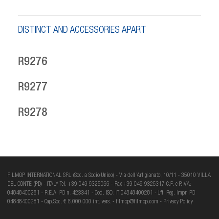
DISTINCT AND ACCESSORIES APART
R9276
R9277
R9278
FILMOP INTERNATIONAL SRL (Soc. a Socio Unico) - Via dell’Artigianato, 10/11 - 35010 VILLA
DEL CONTE (PD) - ITALY Tel. +39 049 9325066 - Fax +39 049 9325317 C.F. e P.IVA:
04848400281 - R.E.A. PD n. 423341 - Cod. ISO: IT 04848400281 - Uff. Reg. Impr. PD
04848400281 - Cap.Soc. € 6.000.000 int. vers. -
filmop@filmop.com
-
Privacy Policy