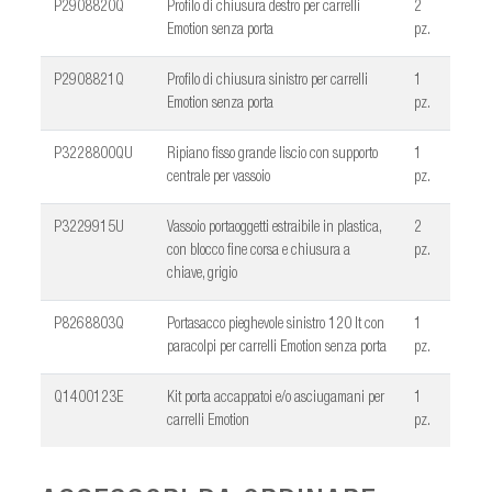
P2908820Q
Profilo di chiusura destro per carrelli
2
Emotion senza porta
pz.
P2908821Q
Profilo di chiusura sinistro per carrelli
1
Emotion senza porta
pz.
P3228800QU
Ripiano fisso grande liscio con supporto
1
centrale per vassoio
pz.
P3229915U
Vassoio portaoggetti estraibile in plastica,
2
con blocco fine corsa e chiusura a
pz.
chiave, grigio
P8268803Q
Portasacco pieghevole sinistro 120 lt con
1
paracolpi per carrelli Emotion senza porta
pz.
Q1400123E
Kit porta accappatoi e/o asciugamani per
1
carrelli Emotion
pz.