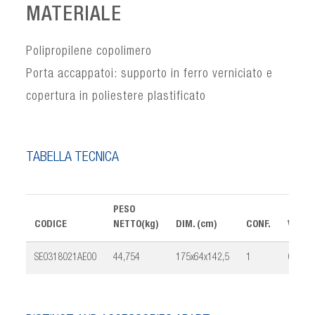
MATERIALE
Polipropilene copolimero
Porta accappatoi: supporto in ferro verniciato e
copertura in poliestere plastificato
TABELLA TECNICA
PESO
CODICE
NETTO(kg)
DIM. (cm)
CONF.
VOLUM
SE0318021AE00
44,754
175x64x142,5
1
0,46