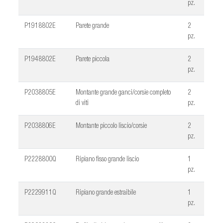
pz.
P1918802E
Parete grande
2
pz.
P1948802E
Parete piccola
2
pz.
P2038805E
Montante grande ganci/corsie completo
2
di viti
pz.
P2038806E
Montante piccolo liscio/corsie
2
pz.
P2228800Q
Ripiano fisso grande liscio
1
pz.
P2229911Q
Ripiano grande estraibile
1
pz.