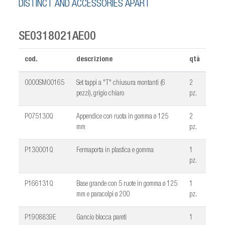
DISTINCT AND ACCESSORIES APART
SE0318021AE00
cod.
descrizione
qtà
0000SM00165
Set tappi a "T" chiusura montanti (6
2
pezzi), grigio chiaro
pz.
P075130Q
Appendice con ruota in gomma ø 125
2
mm
pz.
P130001Q
Fermaporta in plastica e gomma
1
pz.
P166131Q
Base grande con 5 ruote in gomma ø 125
1
mm e paracolpi ø 200
pz.
P1908839E
Gancio blocca pareti
1