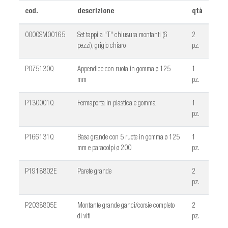
cod.
descrizione
qtà
0000SM00165
Set tappi a "T" chiusura montanti (6
2
pezzi), grigio chiaro
pz.
P075130Q
Appendice con ruota in gomma ø 125
1
mm
pz.
P130001Q
Fermaporta in plastica e gomma
1
pz.
P166131Q
Base grande con 5 ruote in gomma ø 125
1
mm e paracolpi ø 200
pz.
P1918802E
Parete grande
2
pz.
P2038805E
Montante grande ganci/corsie completo
2
di viti
pz.