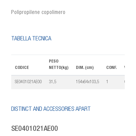
Polipropilene copolimero
TABELLA TECNICA
PESO
CODICE
NETTO(kg)
DIM. (cm)
CONF.
VOLUM
SE0401021AE00
31,5
154x64x103,5
1
0,31
DISTINCT AND ACCESSORIES APART
SE0401021AE00