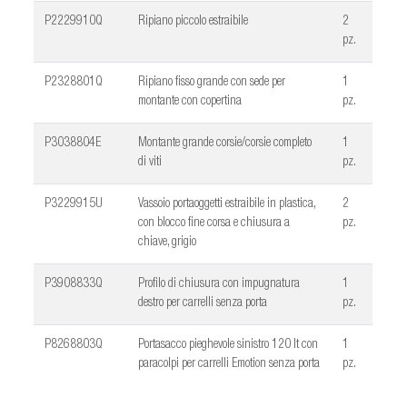
P2229910Q
Ripiano piccolo estraibile
2
pz.
P2328801Q
Ripiano fisso grande con sede per
1
montante con copertina
pz.
P3038804E
Montante grande corsie/corsie completo
1
di viti
pz.
P3229915U
Vassoio portaoggetti estraibile in plastica,
2
con blocco fine corsa e chiusura a
pz.
chiave, grigio
P3908833Q
Profilo di chiusura con impugnatura
1
destro per carrelli senza porta
pz.
P8268803Q
Portasacco pieghevole sinistro 120 lt con
1
paracolpi per carrelli Emotion senza porta
pz.