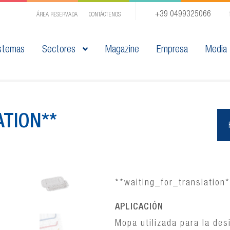
+39 0499325066
ÁREA RESERVADA
CONTÁCTENOS
stemas
Sectores
Magazine
Empresa
Media
TION**
**waiting_for_translation
APLICACIÓN
Mopa utilizada para la des