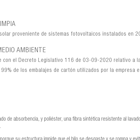
IMPIA
 solar proveniente de sistemas fotovoltaicos instalados en 
MEDIO AMBIENTE
 con el Decreto Legislativo 116 de 03-09-2020 relativo a l
 El 99% de los embalajes de cartón utilizados por la empresa
do de absorbencia, y poliéster, una fibra sintética resistente al lavad
r
 porque su estructura impide que el hilo se desgaste y se rompa y evi