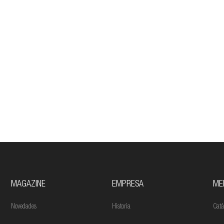
MAGAZINE
EMPRESA
ME
Novedades
Historia
Catá