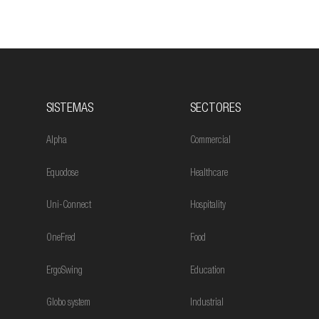
SISTEMAS
SECTORES
Alpha
Commercial
Equodose
Healthcare
Uni-Connect
Hospitality
OneFred
Food
ErgoSwing
Education
Globo system
Industrial