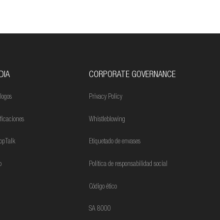
DIA
CORPORATE GOVERNANCE
logos
Privacy Policy
ificaciones
Whistleblowing
opTalk
Etiquetado de envases
o
Política de responsabilidad social
Código ético
SA 8000