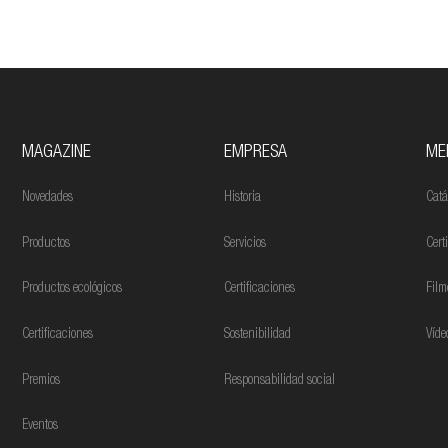
MAGAZINE
EMPRESA
ME
Novedades
Historia
Catá
Productos
Servicios
Cert
Productos ecológicos
Certificaciones
Film
Certificaciones
Sostenibilidad
Víde
Premios
Responsabilidad social
Eventos