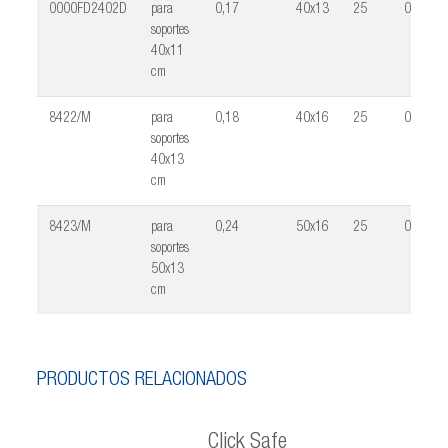
0000FD2402D
para
0,17
40x13
25
0,028
soportes
40x11
cm
8422/M
para
0,18
40x16
25
0,028
soportes
40x13
cm
8423/M
para
0,24
50x16
25
0,033
soportes
50x13
cm
PRODUCTOS RELACIONADOS
Click Safe