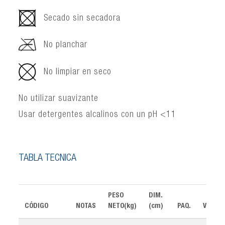
Secado sin secadora
No planchar
No limpiar en seco
No utilizar suavizante
Usar detergentes alcalinos con un pH <11
TABLA TÉCNICA
PESO
DIM.
CÓDIGO
NOTAS
NETO(kg)
(cm)
PAQ.
VOLUM