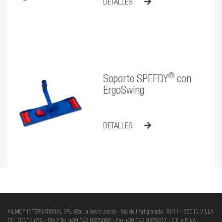
DETALLES
®
Soporte SPEEDY
con
ErgoSwing
DETALLES
FILMOP INTERNATIONAL SRL (Soc. a Socio Unico) - Via dell’Artigianato, 10/11 - 35010 VILLA
DEL CONTE (PD) - ITALY Tel. +39 049 9325066 - Fax +39 049 9325317 - C.F. e P.IVA: