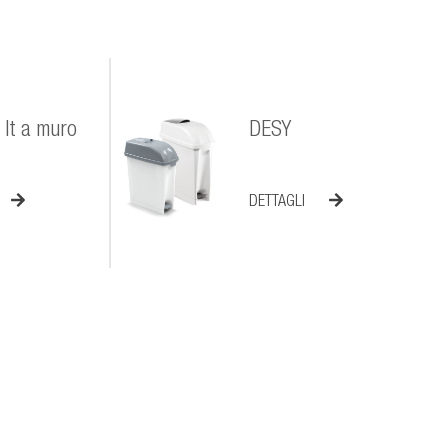
lt a muro
DESY
DETTAGLI