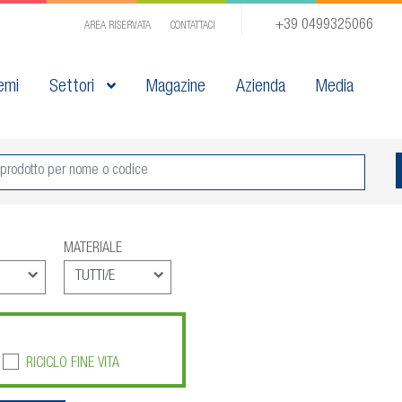
+39 0499325066
AREA RISERVATA
CONTATTACI
emi
Settori
Magazine
Azienda
Media
MATERIALE
RICICLO FINE VITA