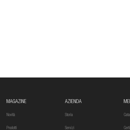
MAGAZINE
AZIENDA
ME
Novità
Storia
Cata
Prodotti
Servizi
Cert