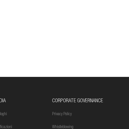
DIA
CORPORATE GOVERNANCE
loghi
Privacy Policy
ificazioni
Whistleblowing