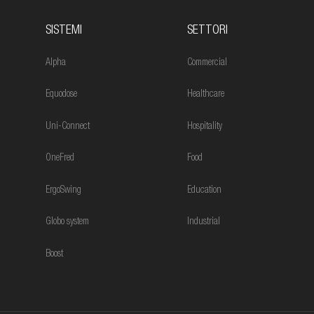
SISTEMI
SETTORI
Alpha
Commercial
Equodose
Healthcare
Uni-Connect
Hospitality
OneFred
Food
ErgoSwing
Education
Globo system
Industrial
Boost