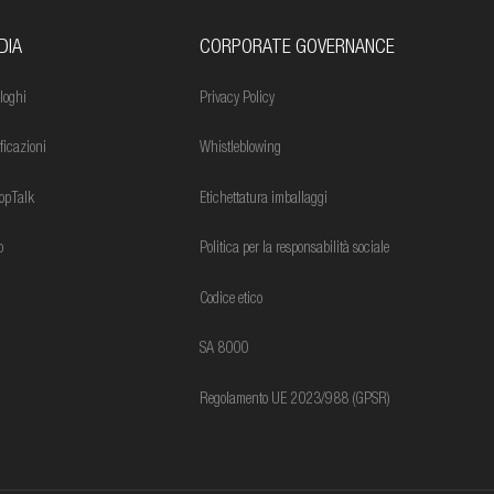
DIA
CORPORATE GOVERNANCE
loghi
Privacy Policy
ificazioni
Whistleblowing
opTalk
Etichettatura imballaggi
o
Politica per la responsabilità sociale
Codice etico
SA 8000
Regolamento UE 2023/988 (GPSR)