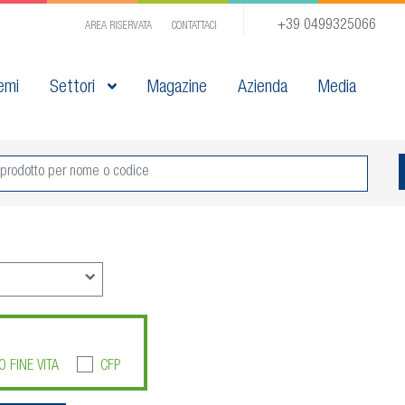
+39 0499325066
AREA RISERVATA
CONTATTACI
emi
Settori
Magazine
Azienda
Media
O FINE VITA
CFP