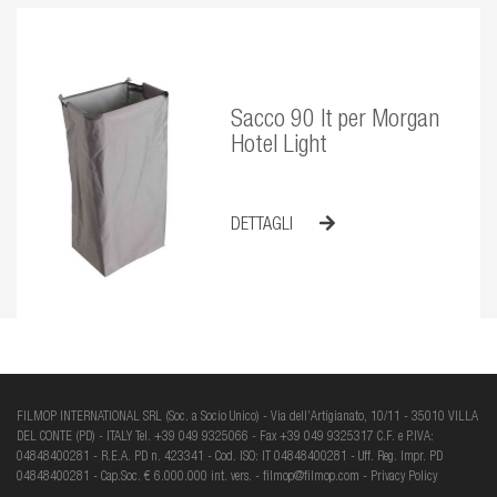
Sacco 90 lt per Morgan
Hotel Light
DETTAGLI
FILMOP INTERNATIONAL SRL (Soc. a Socio Unico) - Via dell’Artigianato, 10/11 - 35010 VILLA
DEL CONTE (PD) - ITALY Tel. +39 049 9325066 - Fax +39 049 9325317 C.F. e P.IVA:
04848400281 - R.E.A. PD n. 423341 - Cod. ISO: IT 04848400281 - Uff. Reg. Impr. PD
04848400281 - Cap.Soc. € 6.000.000 int. vers. -
filmop@filmop.com
-
Privacy Policy