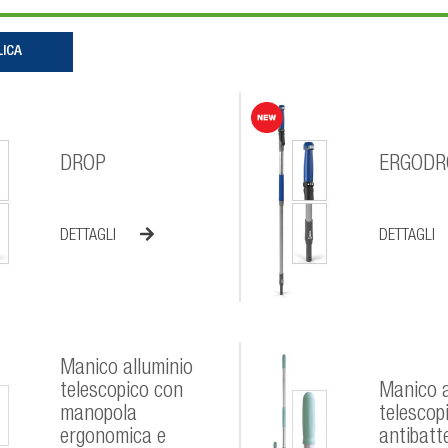
DROP
ERGODR
DETTAGLI
DETTAGLI
Manico alluminio
telescopico con
Manico a
manopola
telescop
ergonomica e
antibatt