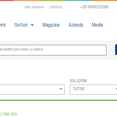
+39 0499325066
AREA RISERVATA
CONTATTACI
emi
Settori
Magazine
Azienda
Media
SOLUZIONI
O FINE VITA