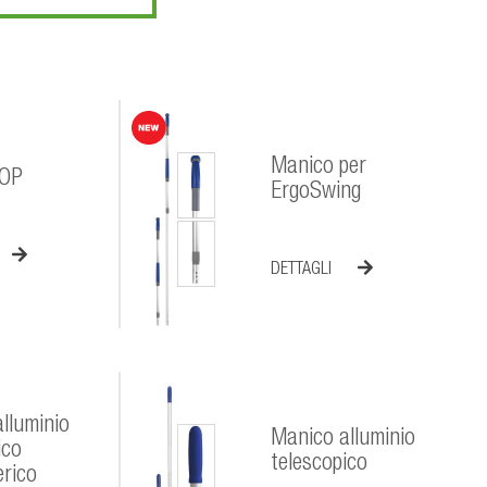
Manico per
OP
ErgoSwing
DETTAGLI
lluminio
Manico alluminio
ico
telescopico
erico