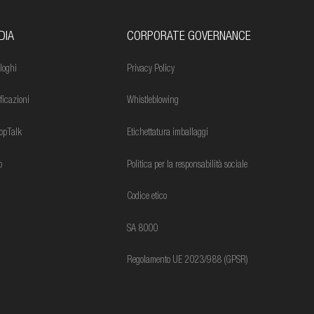
DIA
CORPORATE GOVERNANCE
loghi
Privacy Policy
ificazioni
Whistleblowing
opTalk
Etichettatura imballaggi
o
Politica per la responsabilità sociale
Codice etico
SA 8000
Regolamento UE 2023/988 (GPSR)