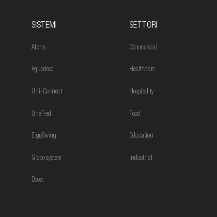
SISTEMI
SETTORI
Alpha
Commercial
Equodose
Healthcare
Uni-Connect
Hospitality
OneFred
Food
ErgoSwing
Education
Globo system
Industrial
Boost